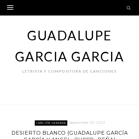
Skip
to
content
GUADALUPE
GARCIA GARCIA
LETRISTA Y COMPOSITORA DE CANCIONES
September 20, 2021
CANCIÓN GRABADA
DESIERTO BLANCO (GUADALUPE GARCÍA