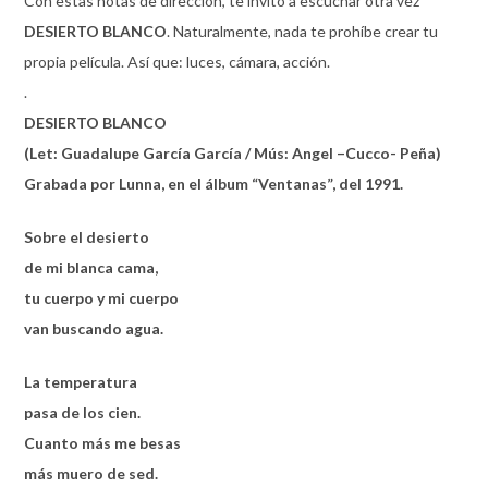
Con estas notas de dirección, te invito a escuchar otra vez
DESIERTO BLANCO
. Naturalmente, nada te prohíbe crear tu
propia película. Así que: luces, cámara, acción.
.
DESIERTO BLANCO
(Let: Guadalupe García García / Mús: Angel –Cucco- Peña)
Grabada por Lunna, en el álbum “Ventanas”, del 1991.
Sobre el desierto
de mi blanca cama,
tu cuerpo y mi cuerpo
van buscando agua.
La temperatura
pasa de los cien.
Cuanto más me besas
más muero de sed.