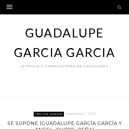
Skip
to
content
GUADALUPE
GARCIA GARCIA
LETRISTA Y COMPOSITORA DE CANCIONES
September 7, 2021
CANCIÓN GRABADA
SE SUPONE (GUADALUPE GARCÍA GARCÍA Y