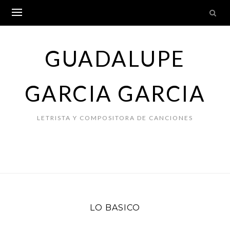
Skip
to
content
GUADALUPE
GARCIA GARCIA
LETRISTA Y COMPOSITORA DE CANCIONES
LO BASICO