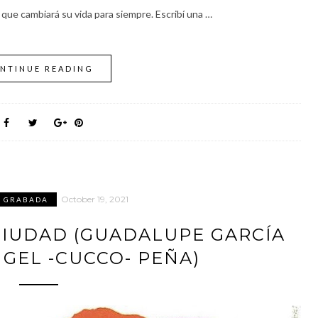
ue cambiará su vida para siempre. Escribí una …
NTINUE READING
October 19, 2021
N GRABADA
 CIUDAD (GUADALUPE GARCÍA
NGEL -CUCCO- PEÑA)