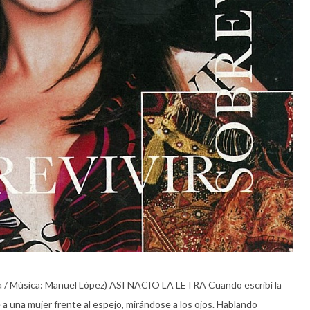
 / Música: Manuel López) ASI NACIO LA LETRA Cuando escribí la
 una mujer frente al espejo, mirándose a los ojos. Hablando